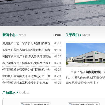
新闻中心
News
关于我们
About
聚焦生产工艺：客户实地考察饲料颗粒
06-21
机..
鹤壁客户莅临吉姆克饲料颗粒机厂家考
06-19
韩国客户来我厂考察 深入洽谈环模颗粒
02-27
客户实地探访：揭秘1-5吨饲料生产线工
02-19
饲料颗粒机能否变身为燃料颗粒机？创
02-29
主要产品有
饲料颗粒机
、
颗粒机厂家吉姆克开足马力赶订单，力
03-19
机、可移动颗粒机成套设备
鱼虾颗粒饲料加工机械设备 好心态加
07-20
姆克热情欢迎您的到来！
产品展示
Product